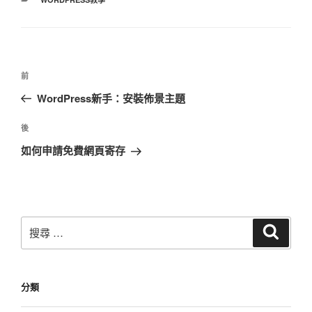
類
文
上
前
章
一
WordPress新手：安裝佈景主題
導
篇
覽
文
下
後
章
篇
如何申請免費網頁寄存
文
章
搜
搜
尋
尋：
分類