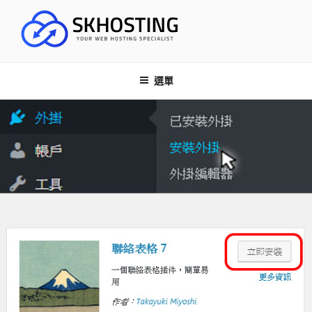
跳
至
內
SK HOSTING
容
網誌
選單