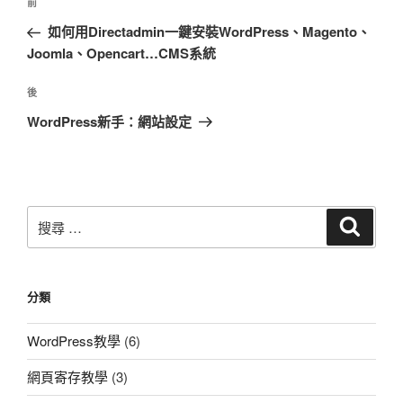
上
前
章
一
如何用Directadmin一鍵安裝WordPress、Magento、
導
篇
Joomla、Opencart…CMS系統
覽
文
章
下
後
篇
WordPress新手：網站設定
文
章
搜
搜
尋
尋：
分類
WordPress教學
(6)
網頁寄存教學
(3)