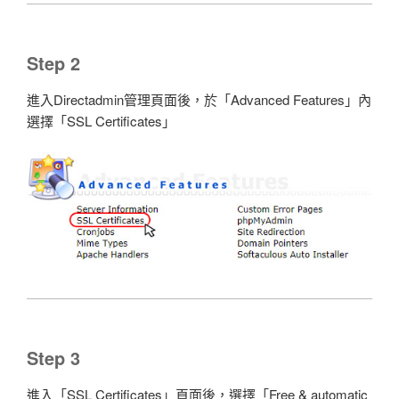
Step 2
進入Directadmin管理頁面後，於「Advanced Features」內
選擇「SSL Certificates」
Step 3
進入「SSL Certificates」頁面後，選擇「Free & automatic