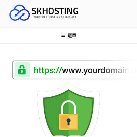
跳
至
內
SK HOSTING
容
網誌
選單